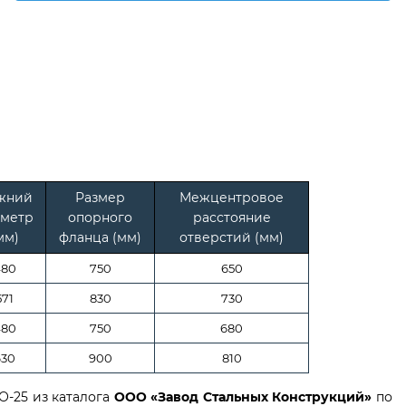
жний
Размер
Межцентровое
метр
опорного
расстояние
мм)
фланца (мм)
отверстий (мм)
480
750
650
571
830
730
480
750
680
630
900
810
-25 из каталога
ООО «Завод Стальных Конструкций»
по