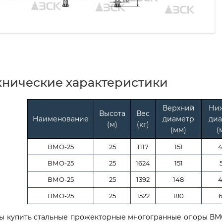
хнические характеристики
Верхний
Ни
Высота
Вес
Наименование
диаметр
диа
(м)
(кг)
(мм)
(
ВМО-25
25
1117
151
ВМО-25
25
1624
151
ВМО-25
25
1392
148
ВМО-25
25
1522
180
ы купить стальные прожекторные многогранные опоры ВМО