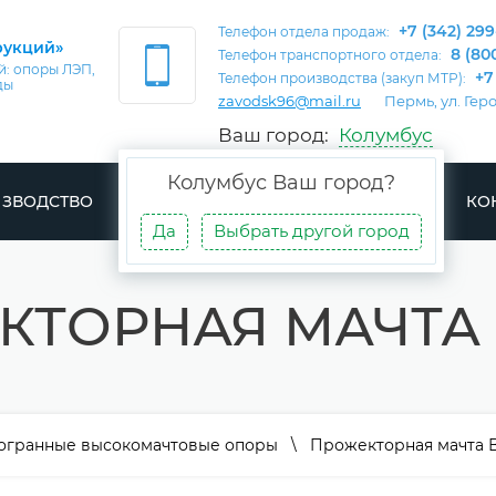
+7 (342) 299
Телефон отдела продаж:
рукций»
8 (80
Телефон транспортного отдела:
: опоры ЛЭП,
+7
Телефон производства (закуп МТР):
ды
zavodsk96@mail.ru
Пермь, ул. Гер
Ваш город:
Колумбус
Колумбус
Ваш город?
ЗВОДСТВО
ДОСТАВКА
ПРОЕКТЫ
СТАТЬИ
КО
Да
Выбрать другой город
КТОРНАЯ МАЧТА 
огранные высокомачтовые опоры
\ Прожекторная мачта 