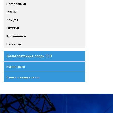
Наголовники
Стяжки
Хомуты
Оттяжки
Кронштейны
Накладки
Железобетонные опоры ЛЭП
Мачта связи
башня и вышка связи