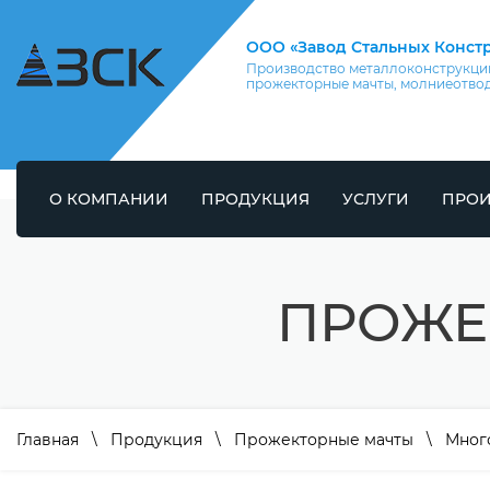
ООО «Завод Стальных Конст
Производство металлоконструкций
прожекторные мачты, молниеотво
О КОМПАНИИ
ПРОДУКЦИЯ
УСЛУГИ
ПРОИ
ПРОЖЕ
Главная
\
Продукция
\
Прожекторные мачты
\
Мног